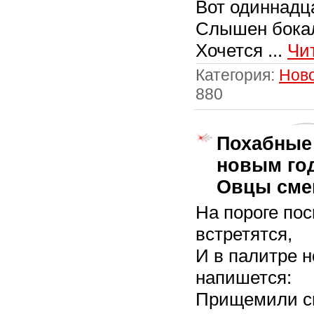
Вот одиннадца
Слышен бокал
Хочется
...
Чи
Категория:
Нов
880
Похабные
новым год
Овцы сме
На пороге по
встретятся,
И в палитре н
напишется:
Прищемили св