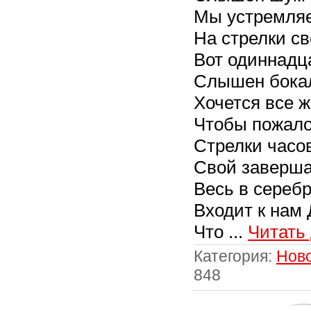
Мы устремля
На стрелки св
Вот одиннадца
Слышен бокал
Хочется все ж
Чтобы пожало
Стрелки часо
Свой заверша
Весь в сереб
Входит к нам
Что
...
Читать
Категория:
Нов
848