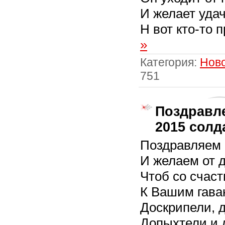
И желает удач
Н вот кто-то 
»
Категория:
Нов
751
Поздравл
2015 солд
Поздравляем 
И желаем от 
Чтоб со счас
К Вашим гава
Доскрипели, д
Допыхтели и 