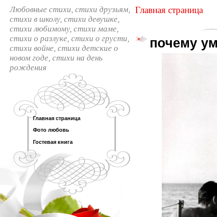
Любовные стихи, cтихи друзьям,
Главная страница
cтихи в школу, cтихи девушке,
cтихи любимому, cтихи маме,
cтихи о разлуке, cтихи о грусти,
почему у
cтихи войне, cтихи детские о
новом годе, cтихи на день
рождения
Главная страница
Фото любовь
Гостевая книга