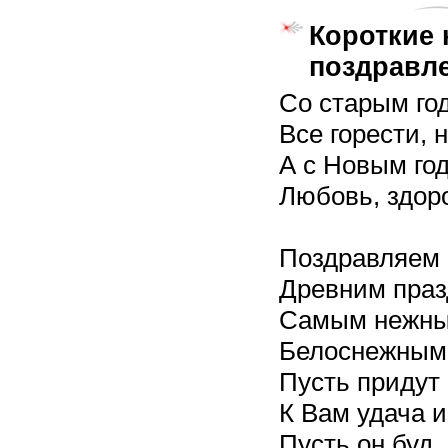
Короткие 
поздравл
Со старым го
Все горести, 
А с Новым го
Любовь, здоро
Поздравляем 
Древним праз
Самым нежны
Белоснежным 
Пусть придут 
К Вам удача и
Пусть он буд