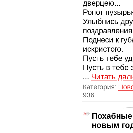
дверцею...
Ропот пузырьк
Улыбнись дру
поздравления
Поднеси к губ
искристого.
Пусть тебе уд
Пусть в тебе 
...
Читать дал
Категория:
Нов
936
Похабные
новым го