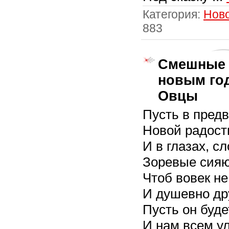
Категория:
Нов
883
Смешные 
новым год
Овцы
Пусть в предв
Hовой радост
И в глазах, с
Зоревые сияю
Чтоб вовек не
И душевно др
Пусть он буд
И нам всем у