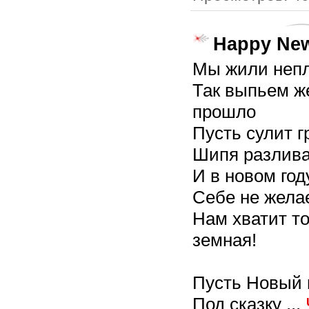
Happy New
Мы жили непл
Так выпьем же
прошло
Пусть сулит 
Шипя разлива
И в новом год
Себе не жела
Нам хватит то
земная!
Пусть Новый 
Под сказку
...