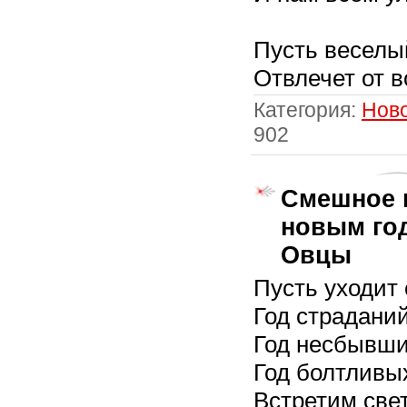
Пусть веселы
Отвлечет от в
Категория:
Нов
902
Смешное 
новым год
Овцы
Пусть уходит 
Год страданий
Год несбывши
Год болтливых
Встретим све